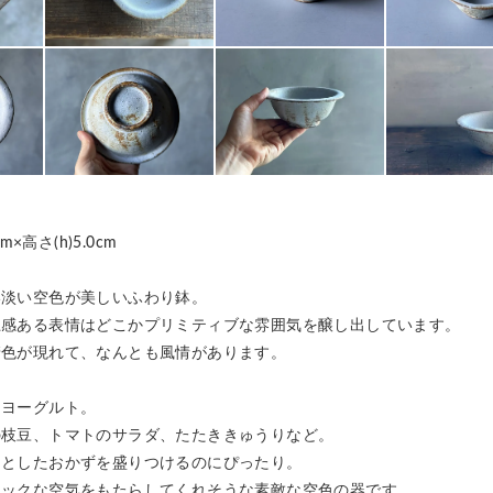
m×高さ(h)5.0cm
い淡い空色が美しいふわり鉢。
土感ある表情はどこかプリミティブな雰囲気を醸し出しています。
錆色が現れて、なんとも風情があります。
、ヨーグルト。
の枝豆、トマトのサラダ、たたききゅうりなど。
っとしたおかずを盛りつけるのにぴったり。
ジックな空気をもたらしてくれそうな素敵な空色の器です。