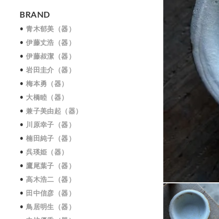
BRAND
青木郁美（器）
伊藤丈浩（器）
伊藤叔潔（器）
岩田圭介（器）
梅本勇（器）
大橋睦（器）
兼子美由起（器）
川原幸子（器）
楠田純子（器）
呉瑛姫（器）
鷹尾葉子（器）
高木浩二（器）
田中信彦（器）
鳥居明生（器）