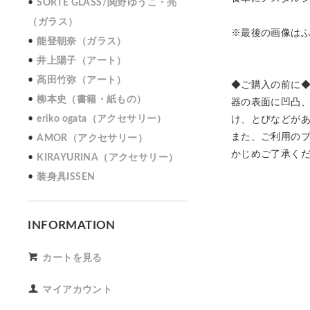
SORTE GLASS/関野ゆうこ・亮
（ガラス）
※最後の画像は
能登朝奈（ガラス）
井上陽子（アート）
髙田竹弥（アート）
◆ご購入の前に
柳本史（書籍・紙もの）
器の表面に凹凸
eriko ogata（アクセサリー）
け、とびなどが
また、ご利用の
AMOR（アクセサリー）
かじめご了承く
KIRAYURINA（アクセサリー）
装身具ISSEN
INFORMATION
カートを見る
マイアカウント