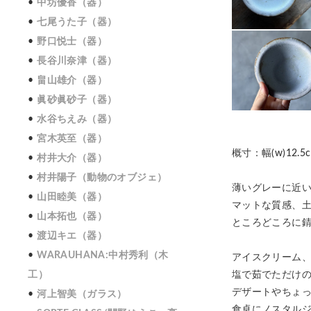
中坊優香（器）
七尾うた子（器）
野口悦士（器）
長谷川奈津（器）
畠山雄介（器）
眞砂眞砂子（器）
水谷ちえみ（器）
宮木英至（器）
概寸：幅(w)12.5c
村井大介（器）
村井陽子（動物のオブジェ）
薄いグレーに近
山田睦美（器）
マットな質感、
山本拓也（器）
ところどころに
渡辺キエ（器）
WARAUHANA:中村秀利（木
アイスクリーム
工）
塩で茹でただけ
デザートやちょ
河上智美（ガラス）
食卓にノスタル