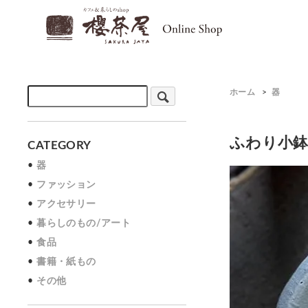
ホーム
>
器
ふわり小鉢
CATEGORY
器
ファッション
アクセサリー
暮らしのもの/アート
食品
書籍・紙もの
その他