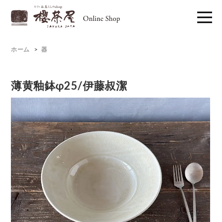
ホーム
>
器
薄黄釉鉢φ25/伊藤叔潔