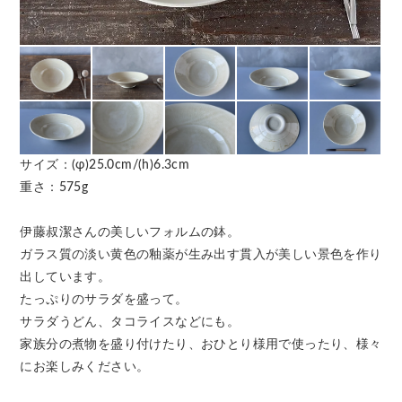
サイズ：(φ)25.0cm/(h)6.3cm
重さ：575g
伊藤叔潔さんの美しいフォルムの鉢。
ガラス質の淡い黄色の釉薬が生み出す貫入が美しい景色を作り
出しています。
たっぷりのサラダを盛って。
サラダうどん、タコライスなどにも。
家族分の煮物を盛り付けたり、おひとり様用で使ったり、様々
にお楽しみください。