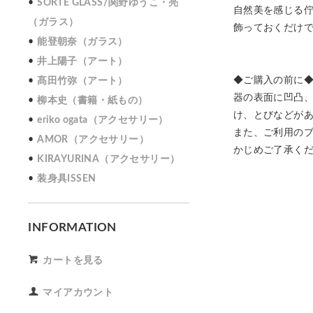
SORTE GLASS/関野ゆうこ・亮
自然美を感じる
（ガラス）
飾っておくだけ
能登朝奈（ガラス）
井上陽子（アート）
◆ご購入の前に
髙田竹弥（アート）
器の表面に凹凸
柳本史（書籍・紙もの）
け、とびなどが
eriko ogata（アクセサリー）
また、ご利用の
AMOR（アクセサリー）
かじめご了承く
KIRAYURINA（アクセサリー）
装身具ISSEN
INFORMATION
カートを見る
マイアカウント