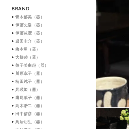
BRAND
青木郁美（器）
伊藤丈浩（器）
伊藤叔潔（器）
岩田圭介（器）
梅本勇（器）
大橋睦（器）
兼子美由起（器）
川原幸子（器）
楠田純子（器）
呉瑛姫（器）
鷹尾葉子（器）
高木浩二（器）
田中信彦（器）
鳥居明生（器）