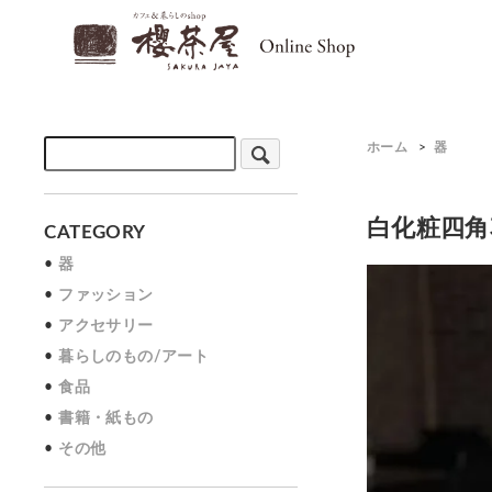
ホーム
>
器
白化粧四角
CATEGORY
器
ファッション
アクセサリー
暮らしのもの/アート
食品
書籍・紙もの
その他