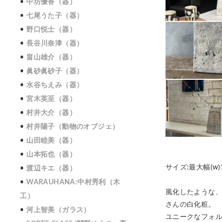
中坊優香（器）
七尾うた子（器）
野口悦士（器）
長谷川奈津（器）
畠山雄介（器）
眞砂眞砂子（器）
水谷ちえみ（器）
宮木英至（器）
村井大介（器）
村井陽子（動物のオブジェ）
山田睦美（器）
山本拓也（器）
サイズ:最大幅(w)13
渡辺キエ（器）
WARAUHANA:中村秀利（木
風化したような
工）
さんの白化粧。
河上智美（ガラス）
ユニークなフォ