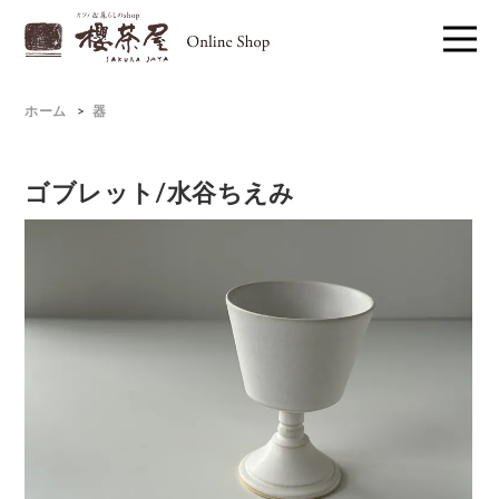
ホーム
>
器
ゴブレット/水谷ちえみ