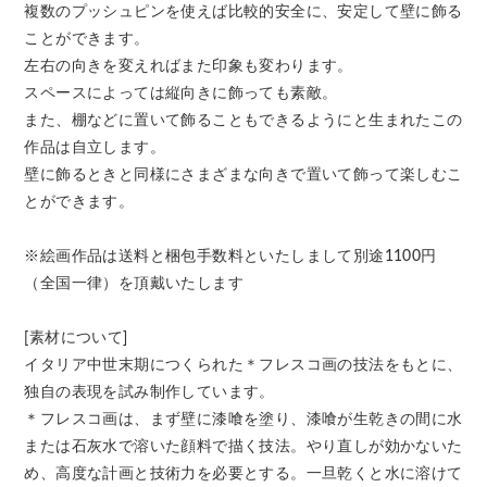
複数のプッシュピンを使えば比較的安全に、安定して壁に飾る
ことができます。
左右の向きを変えればまた印象も変わります。
スペースによっては縦向きに飾っても素敵。
また、棚などに置いて飾ることもできるようにと生まれたこの
作品は自立します。
壁に飾るときと同様にさまざまな向きで置いて飾って楽しむこ
とができます。
※絵画作品は送料と梱包手数料といたしまして別途1100円
（全国一律）を頂戴いたします
[素材について]
イタリア中世末期につくられた＊フレスコ画の技法をもとに、
独自の表現を試み制作しています。
＊フレスコ画は、まず壁に漆喰を塗り、漆喰が生乾きの間に水
または石灰水で溶いた顔料で描く技法。やり直しが効かないた
め、高度な計画と技術力を必要とする。一旦乾くと水に溶けて