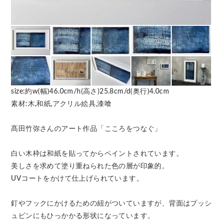
size:約w(幅)46.0cm/h(高さ)25.8cm/d(奥行)4.0cm
素材:木,和紙,アクリル絵具,漆喰
髙田竹弥さんのアート作品「こころをつなぐ」
白い木枠は和紙を貼ってからペイントされています。
美しさを求めて塗り重ねられた色の層が印象的。
UVコートをかけて仕上げられています。
釘やフックにかけるための紐がついていますが、背面はプッシ
ュピンにもひっかかる形状になっています。