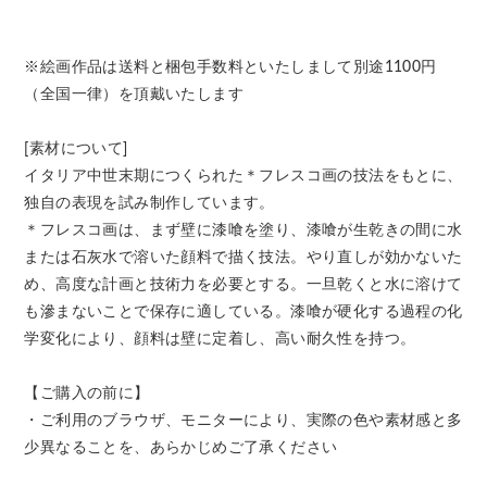
※絵画作品は送料と梱包手数料といたしまして別途1100円
（全国一律）を頂戴いたします
[素材について]
イタリア中世末期につくられた＊フレスコ画の技法をもとに、
独自の表現を試み制作しています。
＊フレスコ画は、まず壁に漆喰を塗り、漆喰が生乾きの間に水
または石灰水で溶いた顔料で描く技法。やり直しが効かないた
め、高度な計画と技術力を必要とする。一旦乾くと水に溶けて
も滲まないことで保存に適している。漆喰が硬化する過程の化
学変化により、顔料は壁に定着し、高い耐久性を持つ。
【ご購入の前に】
・ご利用のブラウザ、モニターにより、実際の色や素材感と多
少異なることを、あらかじめご了承ください