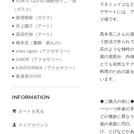
SORTE GLASS/関野ゆうこ・亮
ラタトュイユな
（ガラス）
デザートには、
能登朝奈（ガラス）
ズ感です。
井上陽子（アート）
髙木浩二さんの
髙田竹弥（アート）
う技法で作られ
柳本史（書籍・紙もの）
石のような独特
eriko ogata（アクセサリー）
器の底部分、内
AMOR（アクセサリー）
とても自然なテ
KIRAYURINA（アクセサリー）
料理のための器
装身具ISSEN
います。
INFORMATION
◆ご購入の前に
一つ一つ作家の
カートを見る
どが微妙に異な
器の表面に凹凸
マイアカウント
け、とびなどが