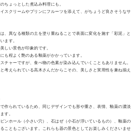
どのちょっとした煮込み料理にも。
アイスクリームやプリンにフルーツを添えて、がちょうど良さそうなサ
器は、異なる種類の土を塗り重ねることで表面に変化を施す「彩泥」と
ています。
の美しい景色が印象的です。
側にも程よく艶のある釉薬がかかっています。
クスチャーですが、食べ物の色素が染み込んでいくこともありません。
をと考えられている高木さんだからこその、美しさと実用性を兼ね揃え
◆
手で作られているため、同じデザインでも形や重さ、表情、釉薬の濃淡
ります。
、ピンホール（小さい穴）、石はぜ（小石が浮いているもの）、釉薬の
あることもございます。これらも器の景色としてお楽しみくださいませ