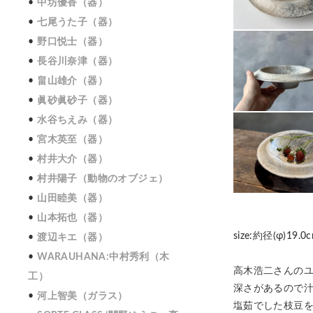
中坊優香（器）
七尾うた子（器）
野口悦士（器）
長谷川奈津（器）
畠山雄介（器）
眞砂眞砂子（器）
水谷ちえみ（器）
宮木英至（器）
村井大介（器）
村井陽子（動物のオブジェ）
山田睦美（器）
山本拓也（器）
size:約径(φ)19.0
渡辺キエ（器）
WARAUHANA:中村秀利（木
高木浩二さんの
工）
深さがあるので
河上智美（ガラス）
塩茹でした枝豆